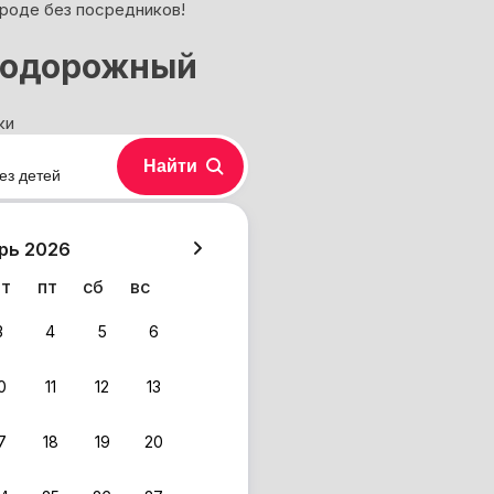
ороде без посредников!
нодорожный
ки
Найти
ез детей
хазия
рь 2026
чт
пт
сб
вс
3
4
5
6
0
11
12
13
7
18
19
20