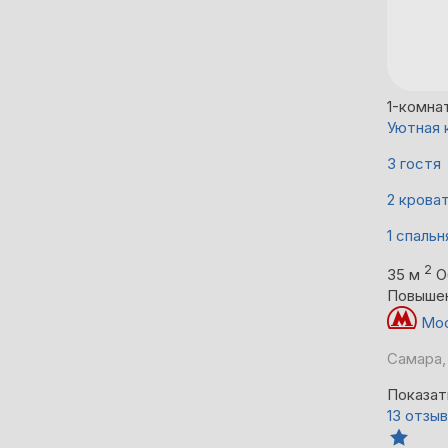
1-комна
Уютная 
3 гостя
2 крова
1 спальн
2
35 м
О
Повыше
Мос
Самара,
Показат
13 отзы