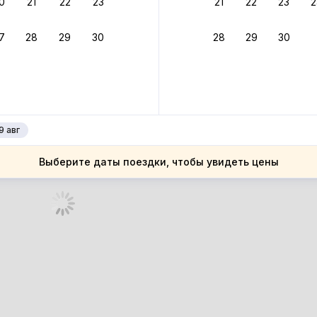
0
21
22
23
21
22
23
2
ное подтверждение брони без ожидания ответа от хозяина
7
28
29
30
28
29
30
зяин
 до 4%
руйте до 31 августа 2026 — и получите кэшбэк бонусами пос
нее
9 авг
Выберите даты поездки, чтобы увидеть цены