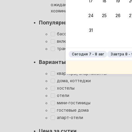
17
18
19
2
ожидания ответа от
Мгновен
хозяина
24
25
26
2
Суперхо
Популярные фильтры
Кэшбэк
31
Заброни
бассейн
Подроб
включён завтрак
трансфер
Сегодня 7 - 8 авг
Завтра 8 - 
Варианты размещения
квартиры, апартаменты
дома, коттеджи
хостелы
отели
мини-гостиницы
гостевые дома
апарт-отели
Цена за сутки