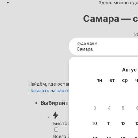
Здесь можно сдат
Самара — 
2
Куда едем
Нап
Авгус
пн
вт
ср
ч
Найдём, где остановиться в Самаре: 203 вариа
Показать на карте
Кэшбэк
Выбирайте лучшее
3
4
5
Вернём 
после о
Быстрое бронирование
10
11
12
1
Выбира
Всего 2 минуты, без