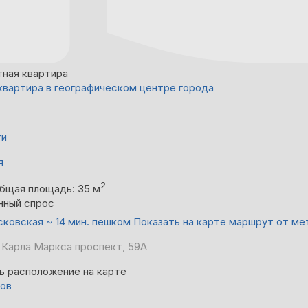
тная квартира
квартира в географическом центре города
ти
я
2
бщая площадь: 35 м
нный спрос
ковская ~ 14 мин. пешком
Показать на карте маршрут от ме
 Карла Маркса проспект, 59А
ь расположение на карте
вов