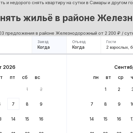
ь и недорого снять квартиру на сутки в Самары и другом г
снять жильё в районе Желез
03 предложения в районе Железнодорожный oт 2 200
₽
/ сут
Заезд
Отъезд
Гости
Когда
Когда
2 взрослых,
б
ример
Санкт-Петербург
Москва
Сочи
Минск
Казань
Дагестан
Кисловодск
Аб
т 2026
Сентяб
Квартиры
Гостиницы
Дома
Частный сектор
т
пт
сб
вс
пн
вт
ср
нта
1
2
1
2
 до 30% за бронь
6
7
8
9
7
8
9
1
бонусами
ценки проживания
3
14
15
16
14
15
16
1
йте быстрое бронирование