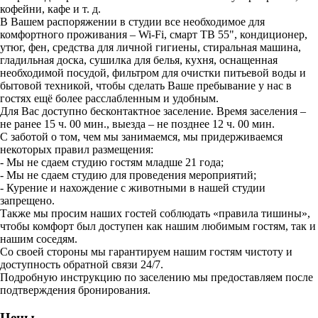
кофейни, кафе и т. д.
В Вашем распоряжении в студии все необходимое для
комфортного проживания – Wi-Fi, смарт ТВ 55", кондиционер,
утюг, фен, средства для личной гигиены, стиральная машина,
гладильная доска, сушилка для белья, кухня, оснащенная
необходимой посудой, фильтром для очистки питьевой воды и
бытовой техникой, чтобы сделать Ваше пребывание у нас в
гостях ещё более расслабленным и удобным.
Для Вас доступно бесконтактное заселение. Время заселения –
не ранее 15 ч. 00 мин., выезда – не позднее 12 ч. 00 мин.
С заботой о том, чем мы занимаемся, мы придерживаемся
некоторых правил размещения:
- Мы не сдаем студию гостям младше 21 года;
- Мы не сдаем студию для проведения мероприятий;
- Курение и нахождение с животными в нашей студии
запрещено.
Также мы просим наших гостей соблюдать «правила тишины»,
чтобы комфорт был доступен как нашим любимым гостям, так и
нашим соседям.
Со своей стороны мы гарантируем нашим гостям чистоту и
доступность обратной связи 24/7.
Пoдpoбную инстpукцию по зaселению мы предоставляем после
подтверждения бронирования.
Цены